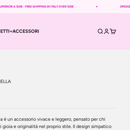
RIORI A 120€ - FREE SHIPPING IN ITALY OVER 120€
SPEDIZIO
ETTI
ACCESSORI
Mostra il menu d
Mostra acco
Mostra il 
ELLA
o
la è un accessorio vivace e leggero, pensato per chi
gioia e originalità nel proprio stile. Il design simpatico