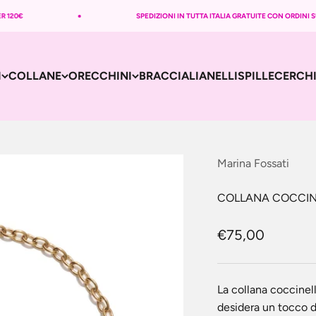
 120€
SPEDIZIONI IN TUTTA ITALIA GRATUITE CON ORDINI SUPE
I
COLLANE
ORECCHINI
BRACCIALI
ANELLI
SPILLE
CERCHI
Marina Fossati
COLLANA COCCIN
Prezzo scontat
€75,00
La collana coccinel
desidera un tocco di 