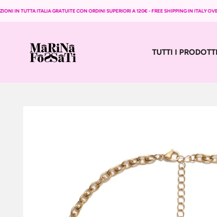
Vai al contenuto
ONI IN TUTTA ITALIA GRATUITE CON ORDINI SUPERIORI A 120€ - FREE SHIPPING IN ITALY OVER
Marina Fossati
TUTTI I PRODOTT